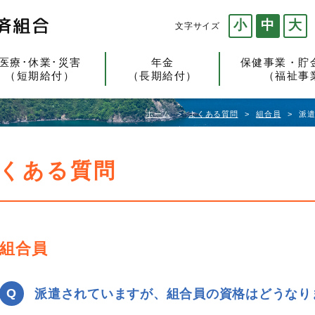
小
中
大
文字サイズ
医療･休業･災害
年金
保健事業・貯
（短期給付）
（長期給付）
（福祉事
ホーム
よくある質問
組合員
派
くある質問
組合員
派遣されていますが、組合員の資格はどうなり